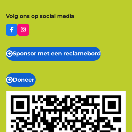
Volg ons op social media
F
I
a
n
c
s
e
t
Sponsor met een reclamebord
b
a
o
g
o
r
k
a
m
Doneer