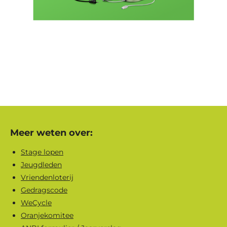
Meer weten over:
Stage lopen
Jeugdleden
Vriendenloterij
Gedragscode
WeCycle
Oranjekomitee